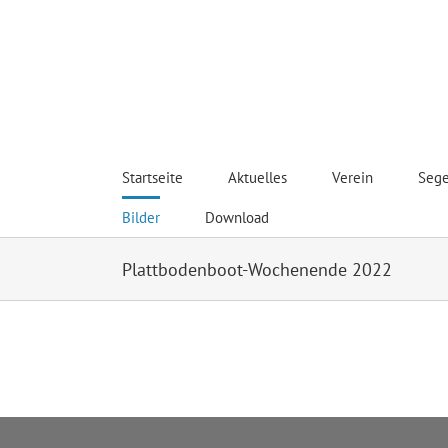
Zum
Inhalt
springen
Hanseatischer Segel S
Startseite
Aktuelles
Verein
Sege
Bilder
Download
Plattbodenboot-Wochenende 2022