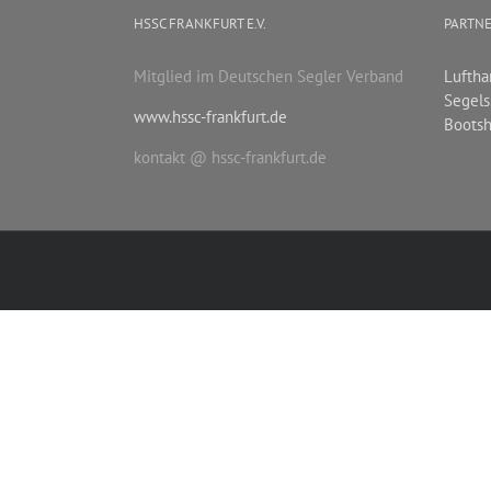
HSSC FRANKFURT E.V.
PARTN
Mitglied im Deutschen Segler Verband
Luftha
Segels
www.hssc-frankfurt.de
Bootsh
kontakt @ hssc-frankfurt.de