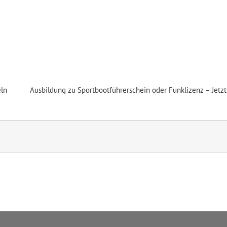
port Club Frankfurt e.V.
ln
Ausbildung zu Sportbootführerschein oder Funklizenz – Jetz