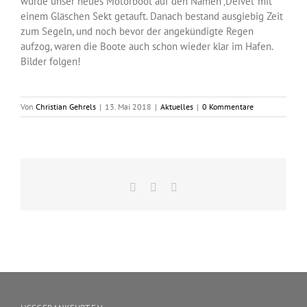
wurde unser neues Motorboot auf den Namen ‚Deivel‘ mit
einem Gläschen Sekt getauft. Danach bestand ausgiebig Zeit
zum Segeln, und noch bevor der angekündigte Regen
aufzog, waren die Boote auch schon wieder klar im Hafen.
Bilder folgen!
Von
Christian Gehrels
|
13. Mai 2018
|
Aktuelles
|
0 Kommentare
Facebook
X
E-
Mail