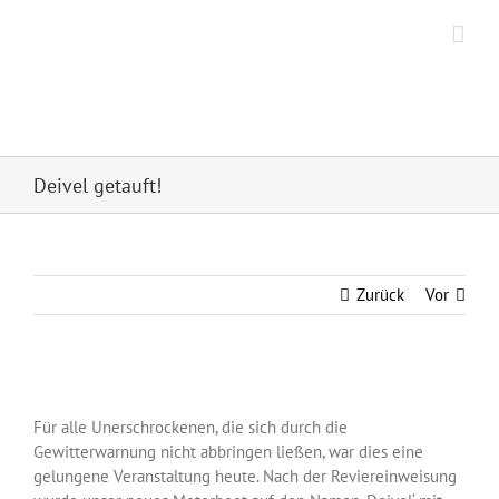
Zum
Inhalt
springen
Hanseatischer Segel
Sport Club Frankfurt e.V.
Deivel getauft!
Zurück
Vor
Zeige
grösseres
Für alle Unerschrockenen, die sich durch die
Bild
Gewitterwarnung nicht abbringen ließen, war dies eine
gelungene Veranstaltung heute. Nach der Reviereinweisung