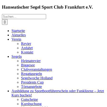
Zum
Hanseatischer Segel Sport Club Frankfurt e.V.
Inhalt
springen
Suche
nach:
Startseite
Aktuelles
Verein
Revier
Anfahrt
Kontakt
Segeln
Heimatrevier
Biggesee
Clubveranstaltungen
Regattasegeln
Segelwoche Holland
Presidents Cup
Törnangebote
Ausbildung zu Sportbootführerschein oder Funklizenz – Jetzt
Kurs buchen!
Gutscheine
Kursbuchung