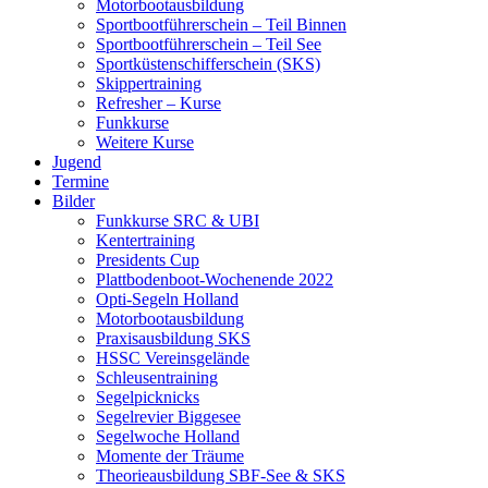
Motorbootausbildung
Sportbootführerschein – Teil Binnen
Sportbootführerschein – Teil See
Sportküstenschifferschein (SKS)
Skippertraining
Refresher – Kurse
Funkkurse
Weitere Kurse
Jugend
Termine
Bilder
Funkkurse SRC & UBI
Kentertraining
Presidents Cup
Plattbodenboot-Wochenende 2022
Opti-Segeln Holland
Motorbootausbildung
Praxisausbildung SKS
HSSC Vereinsgelände
Schleusentraining
Segelpicknicks
Segelrevier Biggesee
Segelwoche Holland
Momente der Träume
Theorieausbildung SBF-See & SKS