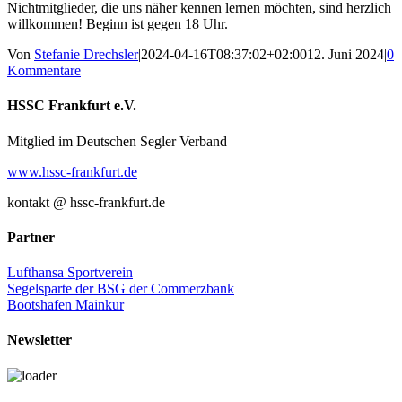
Nichtmitglieder, die uns näher kennen lernen möchten, sind herzlich
willkommen! Beginn ist gegen 18 Uhr.
Von
Stefanie Drechsler
|
2024-04-16T08:37:02+02:00
12. Juni 2024
|
0
Kommentare
Facebook
X
E-
HSSC Frankfurt e.V.
Mail
Mitglied im Deutschen Segler Verband
www.hssc-frankfurt.de
kontakt @ hssc-frankfurt.de
Partner
Lufthansa Sportverein
Segelsparte der BSG der Commerzbank
Bootshafen Mainkur
Newsletter