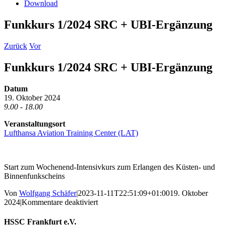
Download
Funkkurs 1/2024 SRC + UBI-Ergänzung
Zurück
Vor
Funkkurs 1/2024 SRC + UBI-Ergänzung
Datum
19. Oktober 2024
9.00 - 18.00
Veranstaltungsort
Lufthansa Aviation Training Center (LAT)
Start zum Wochenend-Intensivkurs zum Erlangen des Küsten- und
Binnenfunkscheins
Von
Wolfgang Schäfer
|
2023-11-11T22:51:09+01:00
19. Oktober
für
2024
|
Kommentare deaktiviert
Funkkurs
1/2024
Facebook
X
E-
HSSC Frankfurt e.V.