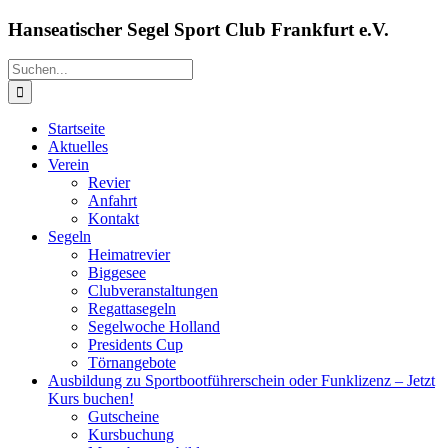
Zum
Hanseatischer Segel Sport Club Frankfurt e.V.
Inhalt
springen
Suche
nach:
Startseite
Aktuelles
Verein
Revier
Anfahrt
Kontakt
Segeln
Heimatrevier
Biggesee
Clubveranstaltungen
Regattasegeln
Segelwoche Holland
Presidents Cup
Törnangebote
Ausbildung zu Sportbootführerschein oder Funklizenz – Jetzt
Kurs buchen!
Gutscheine
Kursbuchung