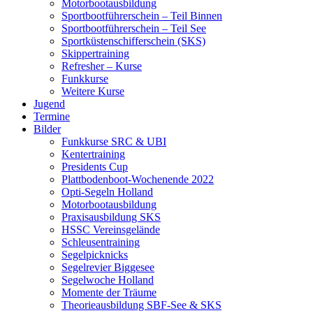
Motorbootausbildung
Sportbootführerschein – Teil Binnen
Sportbootführerschein – Teil See
Sportküstenschifferschein (SKS)
Skippertraining
Refresher – Kurse
Funkkurse
Weitere Kurse
Jugend
Termine
Bilder
Funkkurse SRC & UBI
Kentertraining
Presidents Cup
Plattbodenboot-Wochenende 2022
Opti-Segeln Holland
Motorbootausbildung
Praxisausbildung SKS
HSSC Vereinsgelände
Schleusentraining
Segelpicknicks
Segelrevier Biggesee
Segelwoche Holland
Momente der Träume
Theorieausbildung SBF-See & SKS