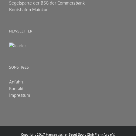
Segelsparte der BSG der Commerzbank
Bootshafen Mainkur
NEWSLETTER
SONSTIGES
Anfahrt
Kontakt
Impressum
Copyright 2017 Hanseatischer Segel Sport Club Frankfurt e.V.