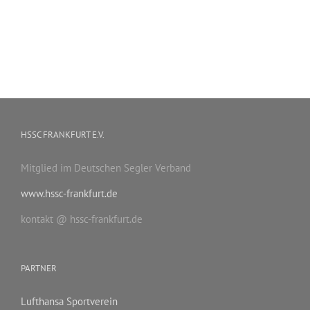
HSSC FRANKFURT E.V.
Mitglied im Deutschen Segler Verband
www.hssc-frankfurt.de
kontakt @ hssc-frankfurt.de
PARTNER
Lufthansa Sportverein