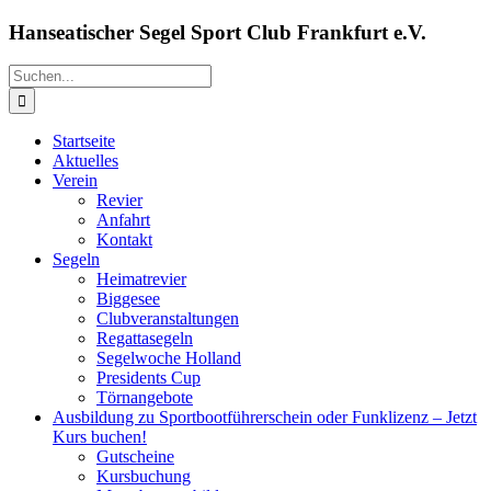
Zum
Hanseatischer Segel Sport Club Frankfurt e.V.
Inhalt
springen
Suche
nach:
Startseite
Aktuelles
Verein
Revier
Anfahrt
Kontakt
Segeln
Heimatrevier
Biggesee
Clubveranstaltungen
Regattasegeln
Segelwoche Holland
Presidents Cup
Törnangebote
Ausbildung zu Sportbootführerschein oder Funklizenz – Jetzt
Kurs buchen!
Gutscheine
Kursbuchung