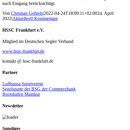
nach Eingang berücksichtigt.
Von
Christian Gehrels
|
2022-04-24T18:09:11+02:00
24. April
2022
|
Aktuelles
|
0 Kommentare
Facebook
X
E-
HSSC Frankfurt e.V.
Mail
Mitglied im Deutschen Segler Verband
www.hssc-frankfurt.de
kontakt @ hssc-frankfurt.de
Partner
Lufthansa Sportverein
Segelsparte der BSG der Commerzbank
Bootshafen Mainkur
Newsletter
Sonstiges