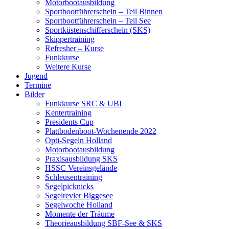
Motorbootausbildung
Sportbootführerschein – Teil Binnen
Sportbootführerschein – Teil See
Sportküstenschifferschein (SKS)
Skippertraining
Refresher – Kurse
Funkkurse
Weitere Kurse
Jugend
Termine
Bilder
Funkkurse SRC & UBI
Kentertraining
Presidents Cup
Plattbodenboot-Wochenende 2022
Opti-Segeln Holland
Motorbootausbildung
Praxisausbildung SKS
HSSC Vereinsgelände
Schleusentraining
Segelpicknicks
Segelrevier Biggesee
Segelwoche Holland
Momente der Träume
Theorieausbildung SBF-See & SKS