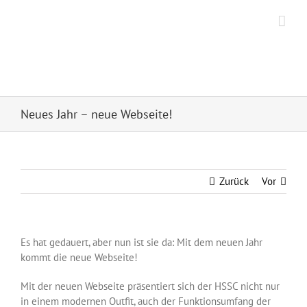
Zum
Inhalt
springen
Hanseatischer Segel
Sport Club Frankfurt e.V.
Neues Jahr – neue Webseite!
Zurück
Vor
Es hat gedauert, aber nun ist sie da: Mit dem neuen Jahr
kommt die neue Webseite!
Mit der neuen Webseite präsentiert sich der HSSC nicht nur
in einem modernen Outfit, auch der Funktionsumfang der