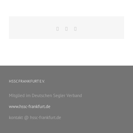
Facebook
X
E-
Mail
HSSC FRANKFURT E.V.
Mitglied im Deutschen Segler Verband
www.hssc-frankfurt.de
kontakt @ hssc-frankfurt.de