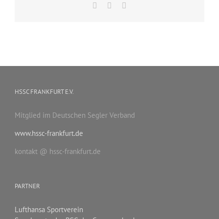
Facebook
X
E-
Mail
HSSC FRANKFURT E.V.
Mitglied im Deutschen Segler Verband
www.hssc-frankfurt.de
kontakt @ hssc-frankfurt.de
PARTNER
Lufthansa Sportverein