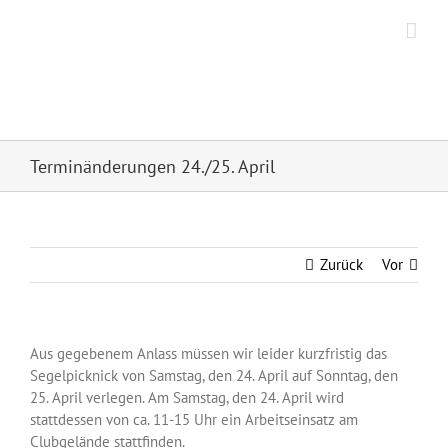
Zum
Inhalt
springen
Hanseatischer Segel
Sport Club Frankfurt e.V.
Terminänderungen 24./25. April
Zurück
Vor
Aus gegebenem Anlass müssen wir leider kurzfristig das
Segelpicknick von Samstag, den 24. April auf Sonntag, den
25. April verlegen. Am Samstag, den 24. April wird
stattdessen von ca. 11-15 Uhr ein Arbeitseinsatz am
Clubgelände stattfinden.