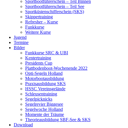
Sportbootführerschein – Teil Binnen
Sportbootführerschein – Teil See
Sportküstenschifferschein (SKS)
Skippertraining
Refresher – Kurse
Funkkurse
Weitere Kurse
Jugend
Termine
Bilder
Funkkurse SRC & UBI
Kentertraining
Presidents Cup
Plattbodenboot-Wochenende 2022
Opti-Segeln Holland
Motorbootausbildung
Praxisausbildung SKS
HSSC Vereinsgelände
Schleusentraining
Segelpicknicks
Segelrevier Biggesee
Segelwoche Holland
Momente der Träume
Theorieausbildung SBF-See & SKS
Download