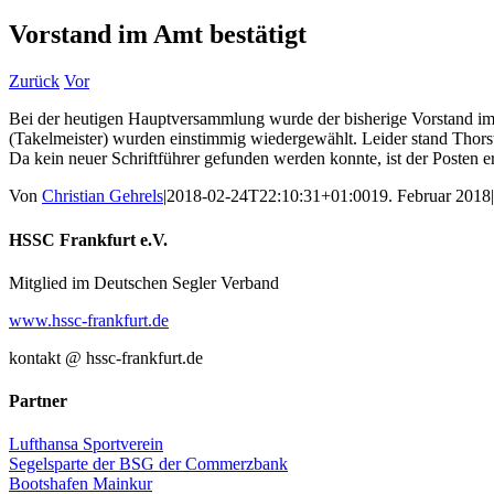
Vorstand im Amt bestätigt
Zurück
Vor
Bei der heutigen Hauptversammlung wurde der bisherige Vorstand im Am
(Takelmeister) wurden einstimmig wiedergewählt. Leider stand Thors
Da kein neuer Schriftführer gefunden werden konnte, ist der Posten e
Von
Christian Gehrels
|
2018-02-24T22:10:31+01:00
19. Februar 2018
|
Facebook
X
E-
HSSC Frankfurt e.V.
Mail
Mitglied im Deutschen Segler Verband
www.hssc-frankfurt.de
kontakt @ hssc-frankfurt.de
Partner
Lufthansa Sportverein
Segelsparte der BSG der Commerzbank
Bootshafen Mainkur