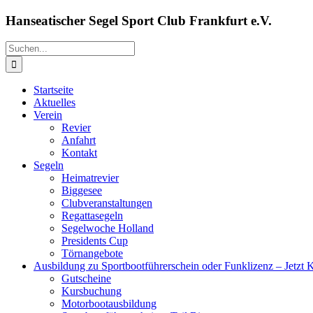
Zum
Hanseatischer Segel Sport Club Frankfurt e.V.
Inhalt
springen
Suche
nach:
Startseite
Aktuelles
Verein
Revier
Anfahrt
Kontakt
Segeln
Heimatrevier
Biggesee
Clubveranstaltungen
Regattasegeln
Segelwoche Holland
Presidents Cup
Törnangebote
Ausbildung zu Sportbootführerschein oder Funklizenz – Jetzt 
Gutscheine
Kursbuchung
Motorbootausbildung