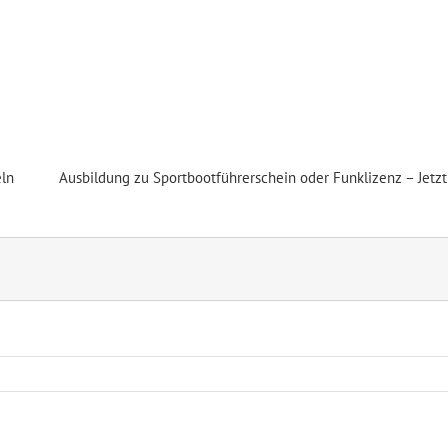
port Club Frankfurt e.V.
ln
Ausbildung zu Sportbootführerschein oder Funklizenz – Jetz