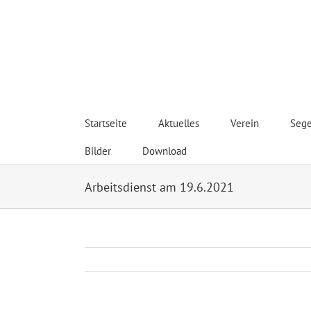
Zum
Inhalt
springen
Hanseatischer Segel S
Startseite
Aktuelles
Verein
Sege
Bilder
Download
Arbeitsdienst am 19.6.2021