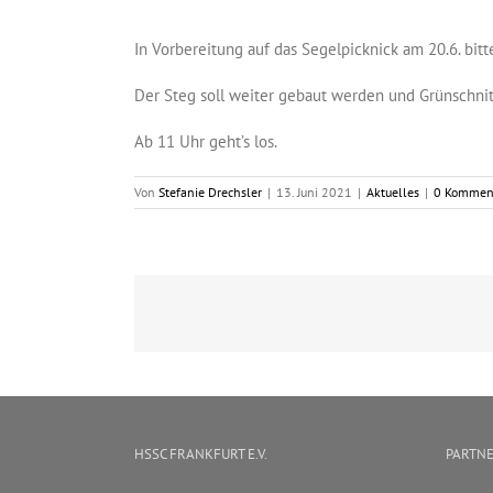
Zeige
grösseres
In Vorbereitung auf das Segelpicknick am 20.6. bitt
Bild
Der Steg soll weiter gebaut werden und Grünschnit
Ab 11 Uhr geht’s los.
Von
Stefanie Drechsler
|
13. Juni 2021
|
Aktuelles
|
0 Kommen
HSSC FRANKFURT E.V.
PARTN