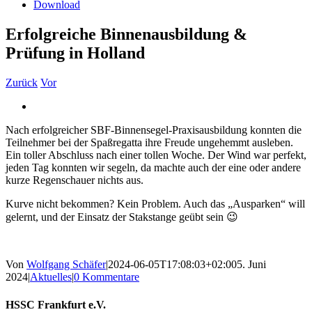
Download
Erfolgreiche Binnenausbildung &
Prüfung in Holland
Zurück
Vor
Zeige
grösseres
Nach erfolgreicher SBF-Binnensegel-Praxisausbildung konnten die
Bild
Teilnehmer bei der Spaßregatta ihre Freude ungehemmt ausleben.
Ein toller Abschluss nach einer tollen Woche. Der Wind war perfekt,
jeden Tag konnten wir segeln, da machte auch der eine oder andere
kurze Regenschauer nichts aus.
Kurve nicht bekommen? Kein Problem. Auch das „Ausparken“ will
gelernt, und der Einsatz der Stakstange geübt sein 😉
Von
Wolfgang Schäfer
|
2024-06-05T17:08:03+02:00
5. Juni
2024
|
Aktuelles
|
0 Kommentare
Facebook
X
E-
HSSC Frankfurt e.V.