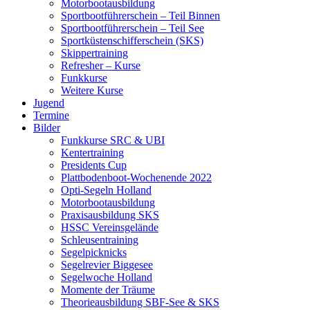
Motorbootausbildung
Sportbootführerschein – Teil Binnen
Sportbootführerschein – Teil See
Sportküstenschifferschein (SKS)
Skippertraining
Refresher – Kurse
Funkkurse
Weitere Kurse
Jugend
Termine
Bilder
Funkkurse SRC & UBI
Kentertraining
Presidents Cup
Plattbodenboot-Wochenende 2022
Opti-Segeln Holland
Motorbootausbildung
Praxisausbildung SKS
HSSC Vereinsgelände
Schleusentraining
Segelpicknicks
Segelrevier Biggesee
Segelwoche Holland
Momente der Träume
Theorieausbildung SBF-See & SKS