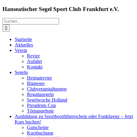
Zum
Hanseatischer Segel Sport Club Frankfurt e.V.
Inhalt
springen
Suche
nach:
Startseite
Aktuelles
Verein
Revier
Anfahrt
Kontakt
Segeln
Heimatrevier
Biggesee
Clubveranstaltungen
Regattasegeln
Segelwoche Holland
Presidents Cup
Törnangebote
Ausbildung zu Sportbootführerschein oder Funklizenz – Jetzt
Kurs buchen!
Gutscheine
Kursbuchung