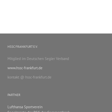
HSSC FRANKFURT E.V.
Mitglied im Deutschen Segler Verband
www.hssc-frankfurt.de
kontakt @ hssc-frankfurt.de
PARTNER
Lufthansa Sportverein