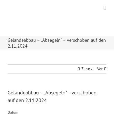
Zum
Inhalt
springen
Hanseatischer Segel
Sport Club Frankfurt e.V.
Geländeabbau – „Absegeln“ – verschoben auf den
2.11.2024
Zurück
Vor
Geländeabbau – „Absegeln“ – verschoben
auf den 2.11.2024
Datum