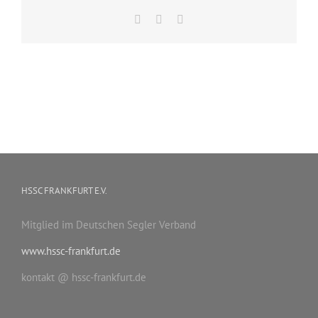
Facebook
X
E-
Mail
HSSC FRANKFURT E.V.
Mitglied im Deutschen Segler Verband
www.hssc-frankfurt.de
kontakt @ hssc-frankfurt.de