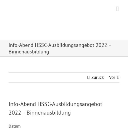
Zum
Inhalt
springen
Hanseatischer Segel
Sport Club Frankfurt e.V.
Info-Abend HSSC-Ausbildungsangebot 2022 –
Binnenausbildung
Zurück
Vor
Info-Abend HSSC-Ausbildungsangebot
2022 – Binnenausbildung
Datum