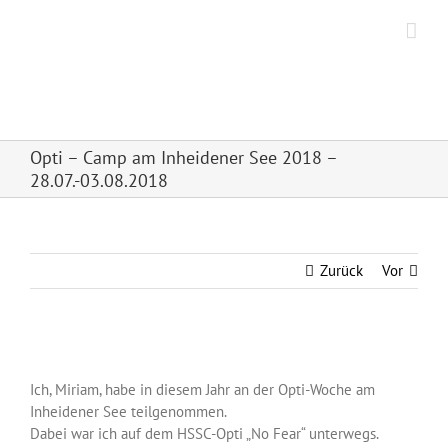
Zum
Inhalt
springen
Hanseatischer Segel
Sport Club Frankfurt e.V.
Opti – Camp am Inheidener See 2018 –
28.07.-03.08.2018
Zurück
Vor
Zeige
grösseres
Ich, Miriam, habe in diesem Jahr an der Opti-Woche am
Bild
Inheidener See teilgenommen.
Dabei war ich auf dem HSSC-Opti „No Fear“ unterwegs.