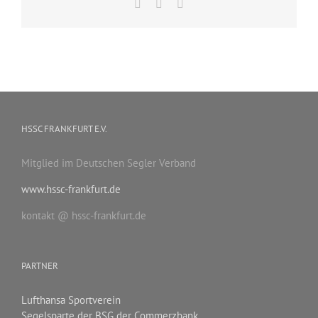
Facebook
X
E-
Mail
HSSC FRANKFURT E.V.
Mitglied im Deutschen Segler Verband
www.hssc-frankfurt.de
kontakt @ hssc-frankfurt.de
PARTNER
Lufthansa Sportverein
Segelsparte der BSG der Commerzbank