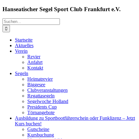
Zum
Hanseatischer Segel Sport Club Frankfurt e.V.
Inhalt
springen
Suche
nach:
Startseite
Aktuelles
Verein
Revier
Anfahrt
Kontakt
Segeln
Heimatrevier
Biggesee
Clubveranstaltungen
Regattasegeln
Segelwoche Holland
Presidents Cup
Törnangebote
Ausbildung zu Sportbootführerschein oder Funklizenz – Jetzt
Kurs buchen!
Gutscheine
Kursbuchung