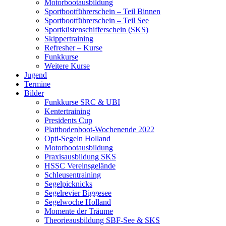
Motorbootausbildung
Sportbootführerschein – Teil Binnen
Sportbootführerschein – Teil See
Sportküstenschifferschein (SKS)
Skippertraining
Refresher – Kurse
Funkkurse
Weitere Kurse
Jugend
Termine
Bilder
Funkkurse SRC & UBI
Kentertraining
Presidents Cup
Plattbodenboot-Wochenende 2022
Opti-Segeln Holland
Motorbootausbildung
Praxisausbildung SKS
HSSC Vereinsgelände
Schleusentraining
Segelpicknicks
Segelrevier Biggesee
Segelwoche Holland
Momente der Träume
Theorieausbildung SBF-See & SKS