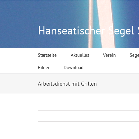
Zum
Inhalt
springen
Hanseatischer Segel S
Startseite
Aktuelles
Verein
Sege
Bilder
Download
Arbeitsdienst mit Grillen