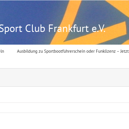
port Club Frankfurt e.V.
ln
Ausbildung zu Sportbootführerschein oder Funklizenz – Jetz